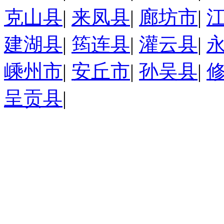
克山县
|
来凤县
|
廊坊市
|
建湖县
|
筠连县
|
灌云县
|
嵊州市
|
安丘市
|
孙吴县
|
呈贡县
|