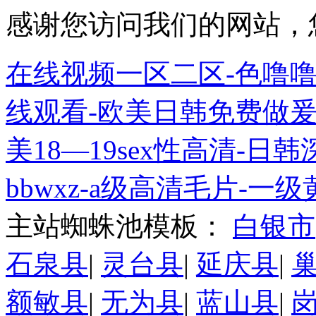
感谢您访问我们的网站，
在线视频一区二区-色噜噜
线观看-欧美日韩免费做爰
美18—19sex性高清-
bbwxz-a级高清毛片-一
主站蜘蛛池模板：
白银市
石泉县
|
灵台县
|
延庆县
|
额敏县
|
无为县
|
蓝山县
|