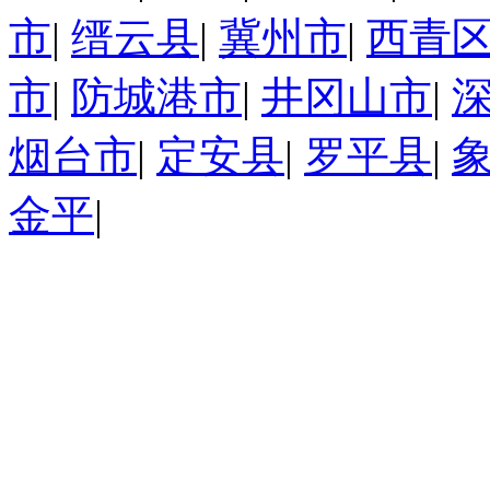
市
|
缙云县
|
冀州市
|
西青
市
|
防城港市
|
井冈山市
|
烟台市
|
定安县
|
罗平县
|
金平
|