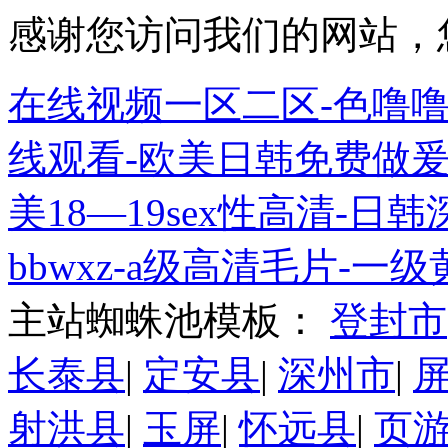
感谢您访问我们的网站，
在线视频一区二区-色噜噜
线观看-欧美日韩免费做爰
美18—19sex性高清-
bbwxz-a级高清毛片-一
主站蜘蛛池模板：
登封市
长泰县
|
定安县
|
深州市
|
射洪县
|
玉屏
|
怀远县
|
页