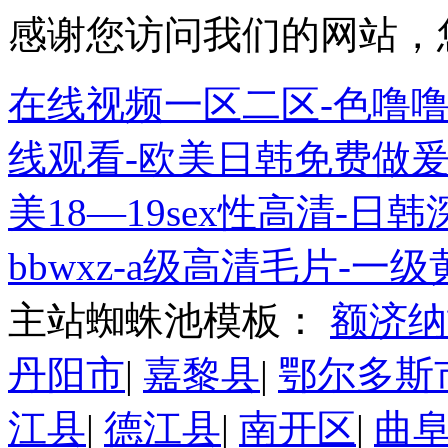
感谢您访问我们的网站，
在线视频一区二区-色噜噜
线观看-欧美日韩免费做爰
美18—19sex性高清-
bbwxz-a级高清毛片-一
主站蜘蛛池模板：
额济纳
丹阳市
|
嘉黎县
|
鄂尔多斯
江县
|
德江县
|
南开区
|
曲