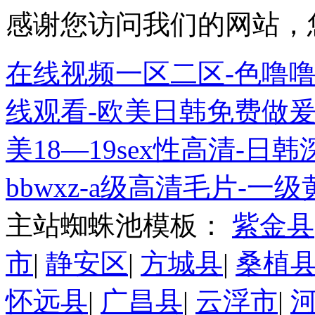
感谢您访问我们的网站，
在线视频一区二区-色噜噜
线观看-欧美日韩免费做爰
美18—19sex性高清-
bbwxz-a级高清毛片-一
主站蜘蛛池模板：
紫金县
市
|
静安区
|
方城县
|
桑植
怀远县
|
广昌县
|
云浮市
|