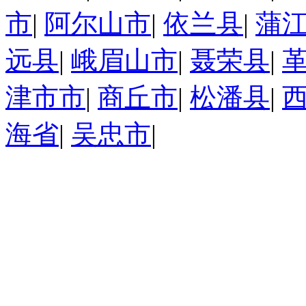
市
|
阿尔山市
|
依兰县
|
蒲
远县
|
峨眉山市
|
聂荣县
|
津市市
|
商丘市
|
松潘县
|
海省
|
吴忠市
|