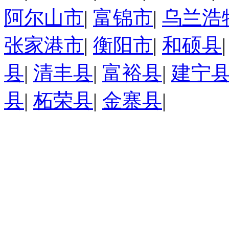
阿尔山市
|
富锦市
|
乌兰浩
张家港市
|
衡阳市
|
和硕县
县
|
清丰县
|
富裕县
|
建宁
县
|
柘荣县
|
金寨县
|