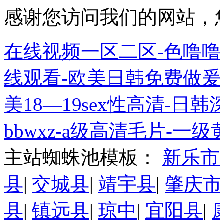
感谢您访问我们的网站，
在线视频一区二区-色噜噜
线观看-欧美日韩免费做爰
美18—19sex性高清-
bbwxz-a级高清毛片-一
主站蜘蛛池模板：
新乐市
县
|
交城县
|
靖宇县
|
肇庆
县
|
镇远县
|
琼中
|
宜阳县
|